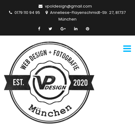
vpoldesign@gmail.com
0179 110 94 95
Anneliese-Flayenschmidt-Str. 27, 81737
München