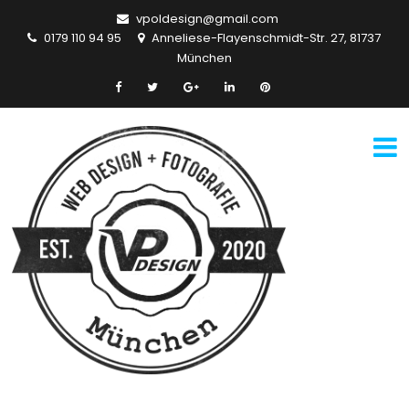
vpoldesign@gmail.com
0179 110 94 95
Anneliese-Flayenschmidt-Str. 27, 81737
München